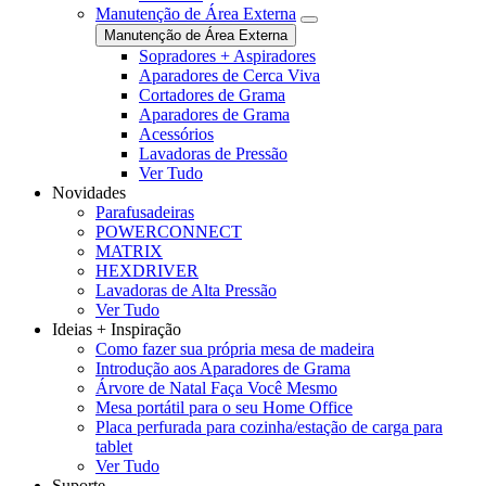
Manutenção de Área Externa
Manutenção de Área Externa
Sopradores + Aspiradores
Aparadores de Cerca Viva
Cortadores de Grama
Aparadores de Grama
Acessórios
Lavadoras de Pressão
Ver Tudo
Novidades
Parafusadeiras
POWERCONNECT
MATRIX
HEXDRIVER
Lavadoras de Alta Pressão
Ver Tudo
Ideias + Inspiração
Como fazer sua própria mesa de madeira
Introdução aos Aparadores de Grama
Árvore de Natal Faça Você Mesmo
Mesa portátil para o seu Home Office
Placa perfurada para cozinha/estação de carga para
tablet
Ver Tudo
Suporte